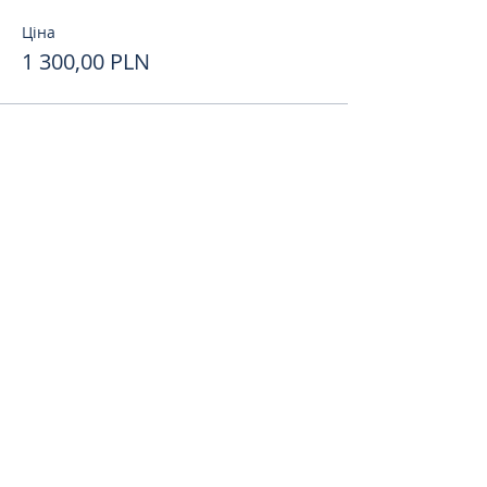
Ціна
1 300,00 PLN
Поделиться
toursweetdreams@gmail.com