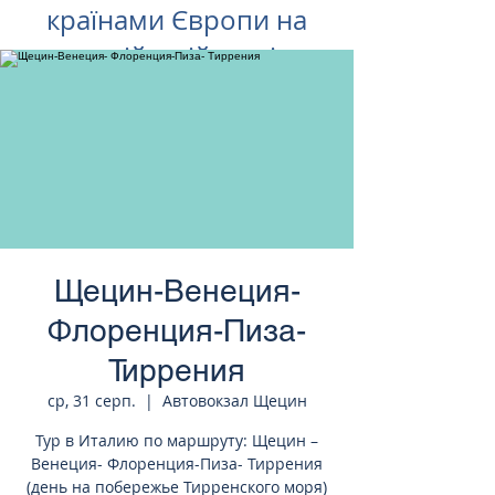
країнами Європи на
російській мові
Щецин-Венеция-
Флоренция-Пиза-
Тиррения
ср, 31 серп.
  |  
Автовокзал Щецин
Тур в Италию по маршруту: Щецин –
Венеция- Флоренция-Пиза- Тиррения
(день на побережье Тирренского моря)