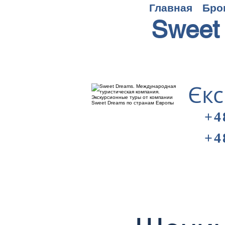
Главная
Бро
Sweet
Єкс
+4
+4