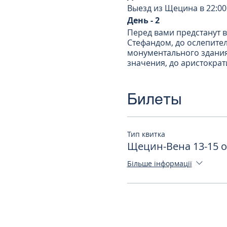
Выезд из Щецина в 22:00
День - 2
Перед вами предстанут в
Стефандом, до ослепите
монументального здания
значения, до аристократ
Достопримечательности, 
Собор Святого Стефана,
Венскую государственная
Билеты
Австрийскую национальну
Вена — один из самых
Город, который поражае
Тип квитка
город фиакров и танцую
Щецин-Вена 13-15 о
штрудель.
Свободное время для ве
Більше інформації
Ночной выезд домой 22:
День - 3
Прибытие в Щецин ориен
В стоимость входит:
- проезд комфортабельн