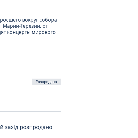
ыросшего вокруг собора
 Марии-Терезии, от
дят концерты мирового
аркт, Альбертинаплац,
, Бургтеатр,
тра, Чумной столб.
 и великих музыкантов,
Розпродано
менитый яблочный
ей захід розпродано