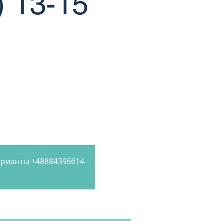
 13-15
арианты +48884396614