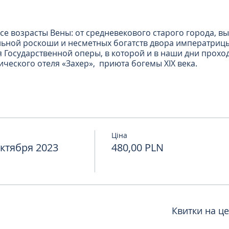
се возрасты Вены: от средневекового старого города, в
льной роскоши и несметных богатств двора императрицы
 Государственной оперы, в которой и в наши дни прохо
ического отеля «Захер», приюта богемы XIX века.
которые вы увидите в ходе экскурсии:
 Штефансплац, Улицу Грабен, Кёрнтнерштрассе, Нойер-М
ую оперу, Музейный квартал, Здание парламента, Ратушу
ю библиотеку, Хофбург, Кольмаркт, Церковь Святого Пе
 красивых городов Центральной Европы.
т величием и роскошью с налетом старины, город музыки
Ціна
щих белых жеребцов, а также изумительный кофе и зна
ктября 2023
480,00 PLN
черней прогулке по Вене.
00
тировочно в 10:00
Квитки на ц
ым автобусом по программе;