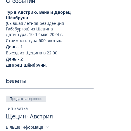
О событии
Тур в Австрию. Вена и Дворец
Шёнбрунн
(бывшая летняя резиденция
Габсбургов) из Щецина
Даты тура: 10-12 мая 2024 г.
Стоимость тура 600 злотых.
День - 1
Выезд из Щецина в 22:00
День - 2
Дворец Шёнбрунн.
Бывшая летняя резиденция Габсбургов
блистает роскошными императорскими
Билеты
залами, великолепным парковым
комплексом и дорогостоящим проектом
виртуальной реальности. Во дворце
Шёнбрунн когда-то жили Мария
Продаж завершено
Терезия, император Франц Иосиф,
Тип квитка
императрица Элизабет и многие
Щецин- Австрия
другие.
Дворец Шёнбрунн относится к числу
красивейших в Европе архитектурных
Більше інформації