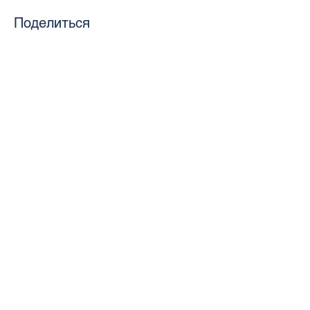
Поделиться
toursweetdreams@gmail.com