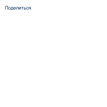
Поделиться
toursweetdreams@gmail.com