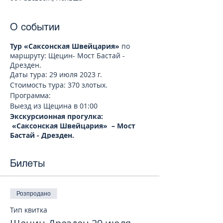
О событии
Тур «Саксонская Швейцария»
по
маршруту: Щецин- Мост Бастай -
Дрезден.
Даты тура: 29 июля 2023 г.
Стоимость тура: 370 злотых.
Программа:
Выезд из Щецина в 01:00
Экскурсионная прогулка:
«Саксонская Швейцария» – Мост
Бастай - Дрезден.
Мост Бастай является природной
доминантой Саксонской Швейцарии и
Билеты
самым посещаемым природным
памятником. Территория в 800 га
вокруг — уникальный природный
заповедник. Импозантный мост длиной
Розпродано
76 метров над пропастью Мардертелле
Тип квитка
был первым туристическим мостом в
Европе, соединяя между собой Бастай и