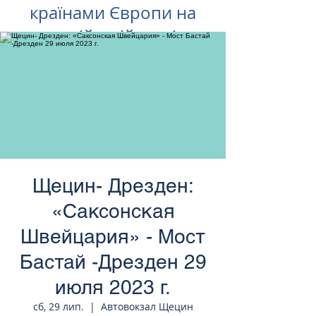
країнами Європи на
російській мові
Щецин- Дрезден:
«Саксонская
Швейцария» - Мост
Бастай -Дрезден 29
июля 2023 г.
сб, 29 лип.
  |  
Автовокзал Щецин