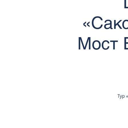
«Сакс
Мост 
Тур 