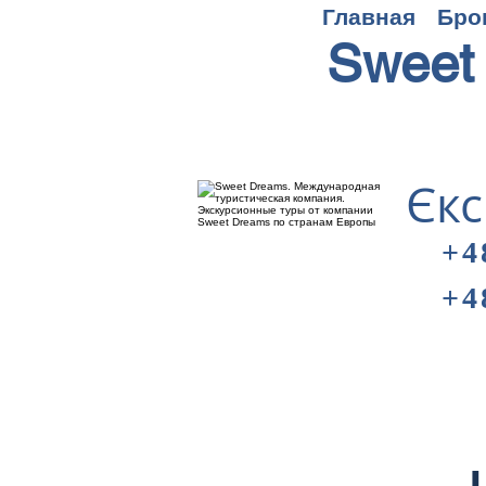
Главная
Бро
Sweet
Єкс
+4
+4