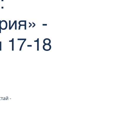
:
рия» -
 17-18
тай -