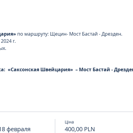
цария»
 по маршруту: Щецин- Мост Бастай - Дрезден.
2024 г.
ых. 
 
а:  «Саксонская Швейцария»  – Мост Бастай - Дрезде
Ціна
18 февраля
400,00 PLN