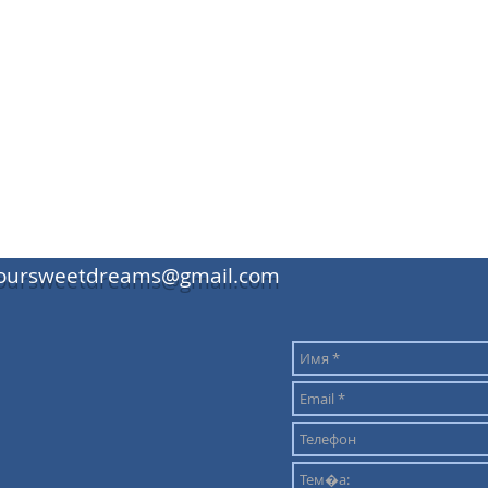
oursweetdreams@gmail.com