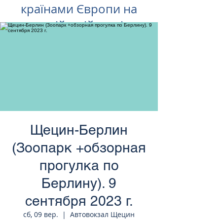
країнами Європи на
російській мові
Щецин-Берлин
(Зоопарк +обзорная
прогулка по
Берлину). 9
сентября 2023 г.
сб, 09 вер.
  |  
Автовокзал Щецин