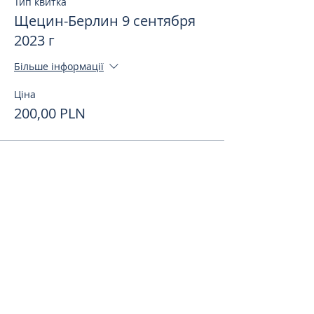
Тип квитка
Щецин-Берлин 9 сентября
2023 г
Більше інформації
Ціна
200,00 PLN
Поделиться
toursweetdreams@gmail.com