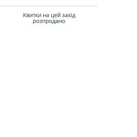
Квитки на цей захід
розпродано
Поделиться
toursweetdreams@gmail.com