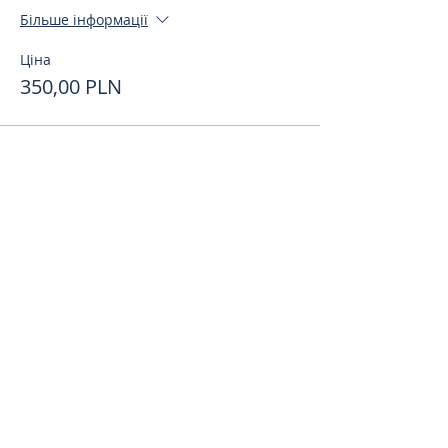
Більше інформації
Ціна
350,00 PLN
Поделиться
toursweetdreams@gmail.com