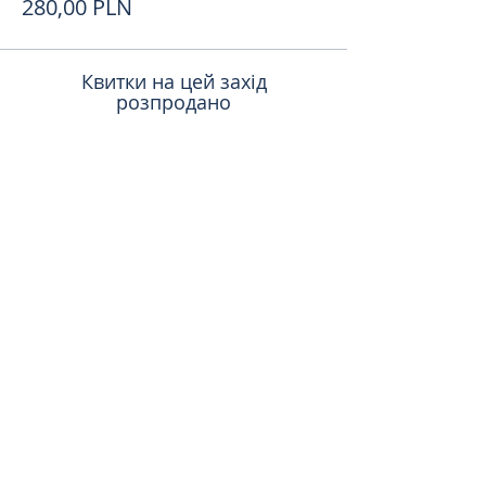
280,00 PLN
Квитки на цей захід
розпродано
Поделиться
toursweetdreams@gmail.com