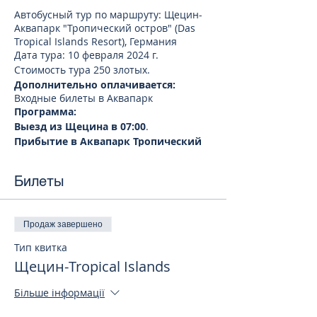
Автобусный тур по маршруту: Щецин-
Аквапарк "Тропический остров" (Das
Tropical Islands Resort), Германия
Дата тура: 10 февраля 2024 г.
Стоимость тура 250 злотых.
Дополнительно оплачивается:
Входные билеты в Аквапарк
Программа:
Выезд из Щецина в 07:00
.
Прибытие в Аквапарк Тропический
остров ориентировочно 10.30.
Посещение "Тропического острова"
Билеты
(Das Tropical Islands Resort) с 10.00 до
18.00
"Тропический остров" (Das Tropical
Islands Resort) считается самым
Продаж завершено
большим крытым аквапарком в мире.
Тип квитка
Рукотворная природная зона
превращена в современный центр
Щецин-Tropical Islands
водных развлечений и видов спорта.
Внутри эллинга, на площади, равной
Більше інформації
восьми футбольным полям,
разместился настоящий тропический