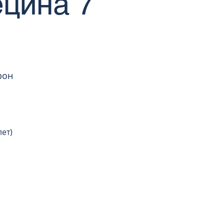
цина 7
рон
лет)