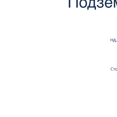
Подзе
нд,
Сто