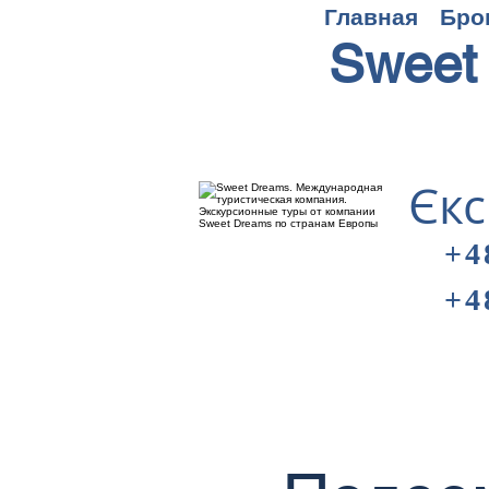
Главная
Бро
Sweet
Єкс
+4
+4