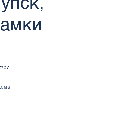
упск,
Замки
кзал
дома