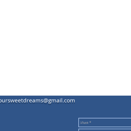
oursweetdreams@gmail.com