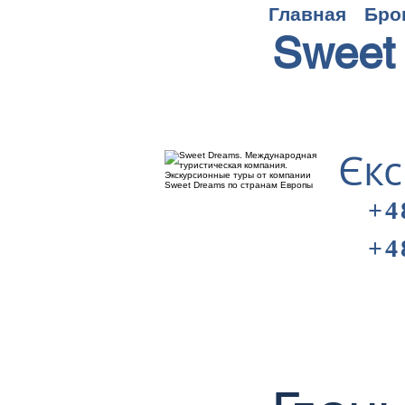
Главная
Бро
Sweet
Єкс
+4
+4