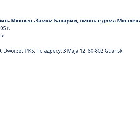
алин- Мюнхен -Замки Баварии, пивные дома Мюнхен
5 г.  
ых
. Dworzec PKS, по адресу: 3 Maja 12, 80-802 Gdańsk.