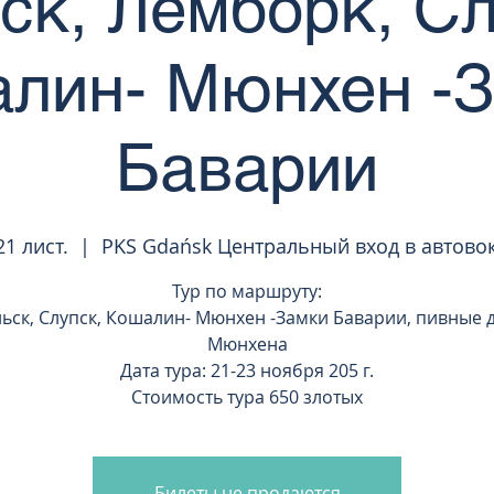
ьск, Лемборк, Сл
лин- Мюнхен -
Баварии
21 лист.
  |  
PKS Gdańsk Центральный вход в автово
Тур по маршруту:
ньск, Слупск, Кошалин- Мюнхен -Замки Баварии, пивные 
Мюнхена
Дата тура: 21-23 ноября 205 г.
Стоимость тура 650 злотых
Билеты не продаются