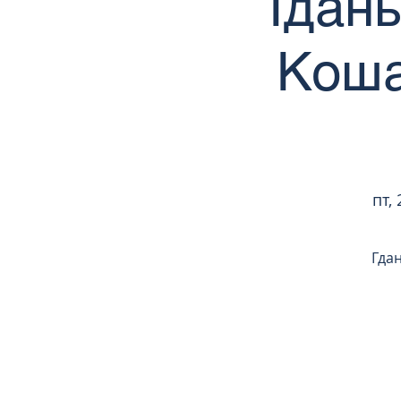
Гдан
Коша
пт, 
Гда