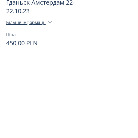
Гданьск-Амстердам 22-
22.10.23
Більше інформації
Ціна
450,00 PLN
Поделиться
toursweetdreams@gmail.com