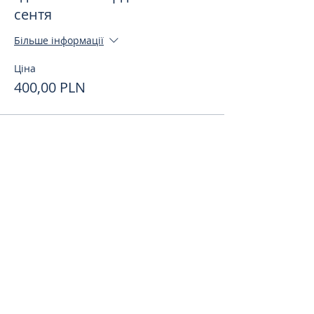
сентя
Більше інформації
Ціна
400,00 PLN
Поделиться
toursweetdreams@gmail.com