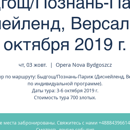
гощ/Познань-П
ейленд, Версал
октября 2019 г.
чт, 03 жовт.
  |  
Opera Nova Bydgoszcz
ур по маршруту: Быдгощ/Познань-Париж (Диснейленд, В
по индивидуальной программе).
Даты тура: 3-6 октября 2019 г.
Стоимость тура 700 злотых.
е места забронированы. Свяжитесь с нами +4888439661
Смотреть другие события