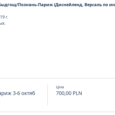
 Быдгощ/Познань-Париж (Диснейленд, Версаль по и
9 г. 
ых. 
Ціна
риж 3-6 октяб
700,00 PLN