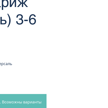
ариж
ь) 3-6
ерсаль
4. Возможны варианты