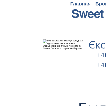
Главная
Бро
Sweet
Єкс
+4
+4