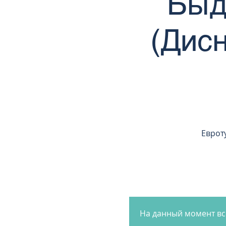
Быд
(Дисн
Еврот
На данный момент вс