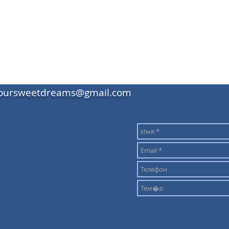
oursweetdreams@gmail.com