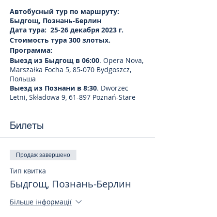
Автобусный тур по маршруту:
Быдгощ, Познань-Берлин
Дата тура: 25-26 декабря 2023 г.
Стоимость тура 300 злотых.
Программа:
Выезд из Быдгощ в 06:00
. Opera Nova,
Marszałka Focha 5, 85-070 Bydgoszcz,
Польша
Выезд из Познани в 8:30
. Dworzec
Letni, Składowa 9, 61-897 Poznań-Stare
Miasto, Польша
Прибытие в Берлин ориентировочно
Билеты
11.00.
Обзорная прогулка по городу Берлину -
(желающие могут отправиться на
самостоятельную экскурсию)
Продаж завершено
Начнем нашу экскурсию с комплекса
объектов в районе старейшего
Тип квитка
берлинского зоопарка. Посетим
Быдгощ, Познань-Берлин
Церковь Кайзера Вильгельма, XIX-го
века здание разрушенное во время
Більше інформації
второй мировой войны и
реставрированной в современном