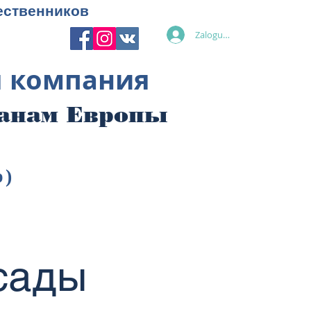
ественников
Zaloguj się
я компания
ранам Европы
p)
 сады