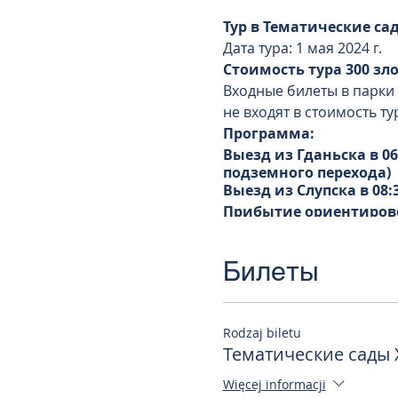
Тур в Тематические са
Дата тура: 1 мая 2024 г.
Стоимость тура 300 зл
Входные билеты в парки (
не входят в стоимость ту
Программа:
Выезд из Гданьска в 06
подземного перехода)
Выезд из Слупска в 08:3
Прибытие ориентирово
Экскурсия в Сады с 10.00 
В пригороде Колобжега 
Билеты
из 28 тематических зон.
сады на территории Пол
итальянском стилях и с
том числе и свадебных. 
Rodzaj biletu
модных журналов, да и 
Тематические сады
достопримечательностей
Каждый посетитель этого
Więcej informacji
Фантазия устроителей са