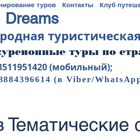
нирование туров
Контакты
Клуб путеш
 Dreams
родная туристическа
урсионные туры по ст
8511951420 (мобильный);
8884396614
(в Viber/WhatsAp
в Тематические