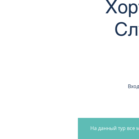
Хор
Сл
Вход
На данный тур все