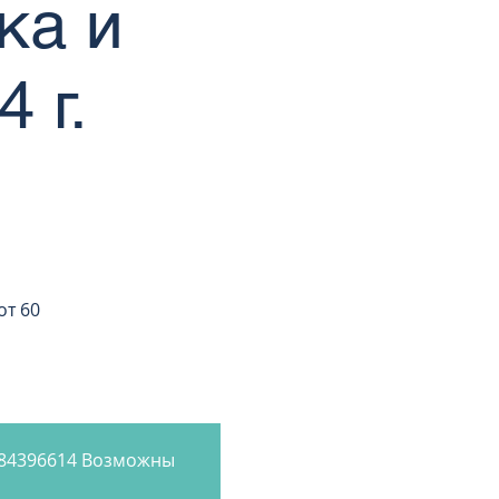
ка и
 г.
от 60
884396614 Возможны