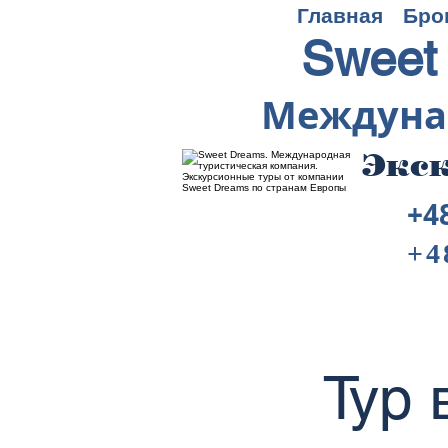
Главная
Бро
Sweet
Междуна
Экск
+4
+4
Тур 