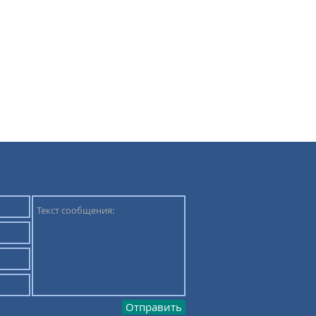
s.com
она, e-mail (если есть),
то на Viber или
х за один билет в
ано менее, чем за 10
анее.
дки - турагентство
анс будет возвращена
дом.
Отправить