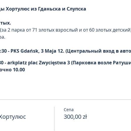
ды Хортулюс из Гданьска и Слупска
отых.
за 2 парка от 71 злотых взрослый и от 60 злотых детский
ра.
:30 - PKS Gdańsk, 3 Maja 12. (Центральный вход в авт
0 - arkplatz plac Zwycięstwa 3 (Парковка возле Ратуш
чно 10.00
до 15.00
под названием Добжица расположен уникальный ботани
 Он работает круглогодично и представляет собой единс
ьши. Сады Хортулюс оформлены в японском, английском
читаются великолепной площадкой для проведения разл
На фоне розария или пруда с красным мостиком часто п
Cena
простые люди не упускают возможности сфотографироват
 Хортулюс
300,00 zł
.
 тематического природного парка найдет уголок, которы
дов Хортулюс, которые появились около селения Добжиц