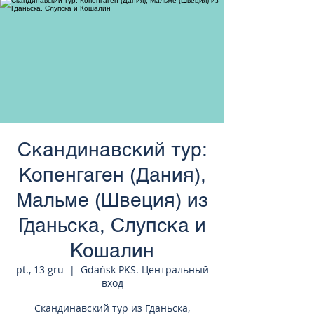
странам Европы
Скандинавский тур:
Копенгаген (Дания),
Мальме (Швеция) из
Гданьска, Слупска и
Кошалин
pt., 13 gru
  |  
Gdańsk PKS. Центральный
вход
Скандинавский тур из Гданьска,