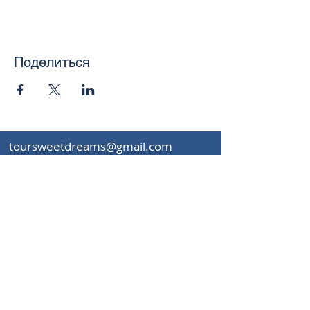
Поделиться
toursweetdreams@gmail.com