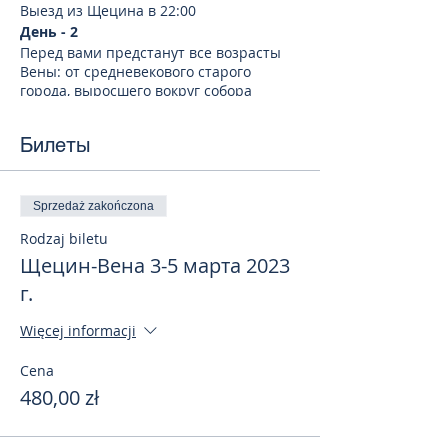
Выезд из Щецина в 22:00
День - 2
Перед вами предстанут все возрасты
Вены: от средневекового старого
города, выросшего вокруг собора
Стефандом, до ослепительной роскоши
и несметных богатств двора
Билеты
императрицы Марии-Терезии, от
монументального здания
Государственной оперы, в которой и в
наши дни проходят концерты мирового
Sprzedaż zakończona
значения, до аристократического отеля
Rodzaj biletu
«Захер», приюта богемы XIX века.
Достопримечательности, которые вы
Щецин-Вена 3-5 марта 2023
увидите в ходе экскурсии:
г.
Собор Святого Стефана, Штефансплац,
Улицу Грабен, Кёрнтнерштрассе,
Więcej informacji
Нойер-Маркт, Альбертинаплац,
Венскую государственнаяую оперу,
Cena
Музейный квартал, Здание парламента,
480,00 zł
Ратушу, Бургтеатр, Австрийскую
национальную библиотеку, Хофбург,
Кольмаркт, Церковь Святого Петра,