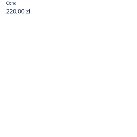
Cena
220,00 zł
Поделиться
toursweetdreams@gmail.com