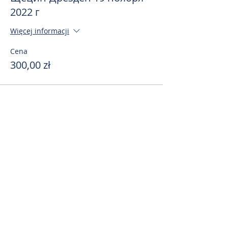
2022 г
Więcej informacji
Cena
300,00 zł
Поделиться
toursweetdreams@gmail.com