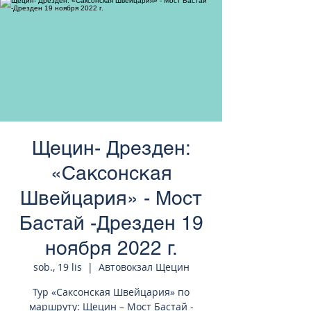
странам Европы
Щецин- Дрезден:
«Саксонская
Швейцария» - Мост
Бастай -Дрезден 19
ноября 2022 г.
sob., 19 lis
  |  
Автовокзал Щецин
Тур «Саксонская Швейцария» по
маршруту: Щецин – Мост Бастай -