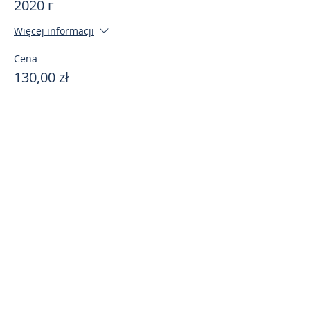
2020 г
Więcej informacji
Cena
130,00 zł
Поделиться
toursweetdreams@gmail.com