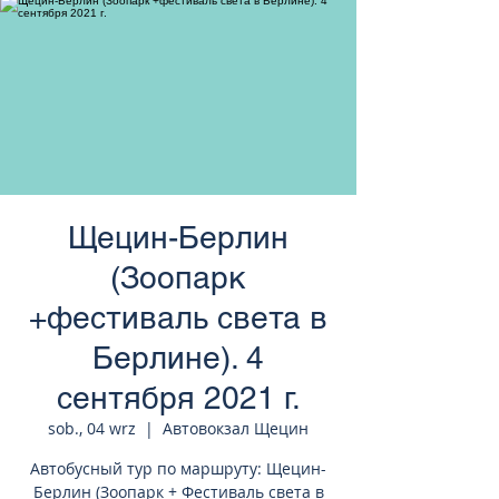
странам Европы
Щецин-Берлин
(Зоопарк
+фестиваль света в
Берлине). 4
сентября 2021 г.
sob., 04 wrz
  |  
Автовокзал Щецин
Автобусный тур по маршруту: Щецин-
Берлин (Зоопарк + Фестиваль света в