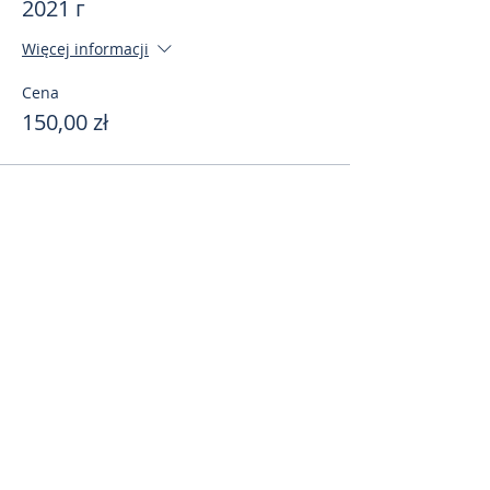
2021 г
Więcej informacji
Cena
150,00 zł
Поделиться
toursweetdreams@gmail.com