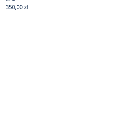
350,00 zł
Поделиться
toursweetdreams@gmail.com