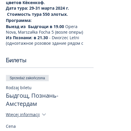
цветов Кёкенкоф.
Дата тура: 29-31 марта 2024 г.
Стоимость тура 550 злотых.
Программа:
Выезд из Быдгощи в 19.00
Opera
Nova, Marszałka Focha 5 (возле оперы)
Из Познани: в 21.30
- Dworzec Letni
(одноэтажное розовое здание рядом с
ж/д вокзалом)
День-2.
Билеты
Экскурсия Национальный парк
цветов Кекенхоф
(входные билеты в парк, не входят в
стоимость тура)
Sprzedaż zakończona
Цены на билеты в парк в 2024 году
Rodzaj biletu
составляют:
Для взрослых - от
19,50
€
Быдгощ, Познань-
Для детей до 3 лет – бесплатно
Амстердам
Для детей от 4 до 17 лет - от 9 €
Посещение парка 3 часа.
Więcej informacji
Переезд в Амстердам
Прибытие в Амстердам. Обзорная
Cena
экскурсия по городу.Амстердам - это