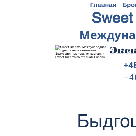
Главная
Бро
Sweet
Междуна
Экск
+4
+4
Быдгощ