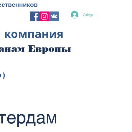
ественников
Zaloguj się
я компания
ранам Европы
p)
стердам