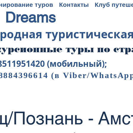
нирование туров
Контакты
Клуб путеш
 Dreams
родная туристическа
урсионные туры по ст
8511951420 (мобильный);
8884396614
(в Viber/WhatsAp
/Познань - Ам