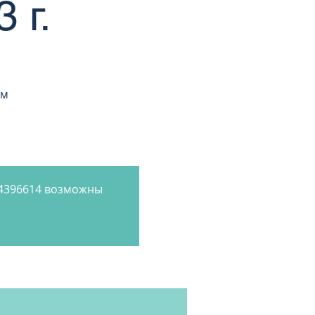
 г.
ам
84396614 возможны