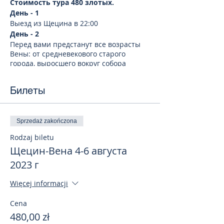
Стоимость тура 480 злотых.
День - 1
Выезд из Щецина в 22:00
День - 2
Перед вами предстанут все возрасты
Вены: от средневекового старого
города, выросшего вокруг собора
Стефандом, до ослепительной роскоши
и несметных богатств двора
Билеты
императрицы Марии-Терезии, от
монументального здания
Государственной оперы, в которой и в
наши дни проходят концерты мирового
Sprzedaż zakończona
значения, до аристократического отеля
Rodzaj biletu
«Захер», приюта богемы XIX века.
Достопримечательности, которые вы
Щецин-Вена 4-6 августа
увидите в ходе экскурсии:
2023 г
Собор Святого Стефана, Штефансплац,
Улицу Грабен, Кёрнтнерштрассе,
Więcej informacji
Нойер-Маркт, Альбертинаплац,
Венскую государственнаяую оперу,
Cena
Музейный квартал, Здание парламента,
480,00 zł
Ратушу, Бургтеатр, Австрийскую