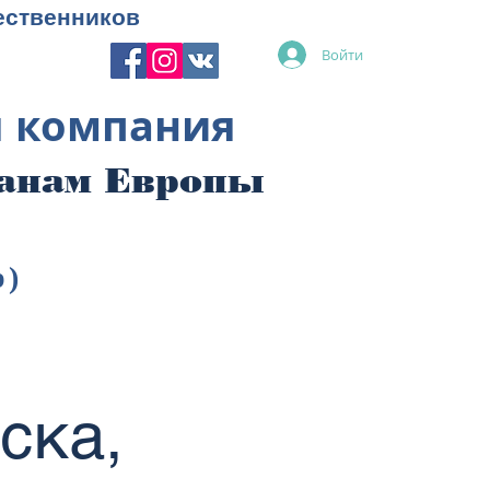
ественников
Войти
я компания
ранам Европы
p)
ьска,