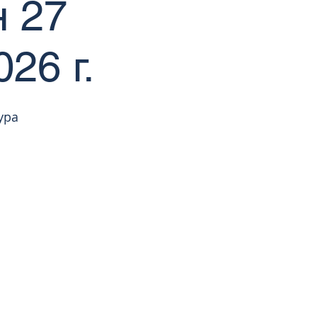
 27
26 г.
ура