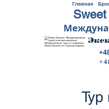
Главная
Бро
Sweet
Междуна
Экск
+4
+4
Тур 