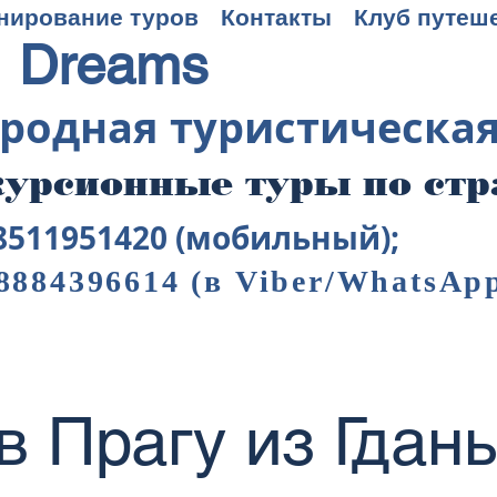
нирование туров
Контакты
Клуб путеш
 Dreams
родная туристическа
урсионные туры по ст
8511951420 (мобильный);
8884396614
(в Viber/WhatsAp
в Прагу из Гдан