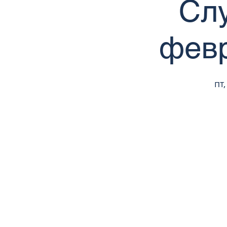
Сл
февр
пт,