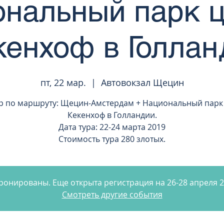
нальный парк 
кенхоф в Голлан
пт, 22 мар.
  |  
Автовокзал Щецин
р по маршруту: Щецин-Амстердам + Национальный парк
Кекенхоф в Голландии.
Дата тура: 22-24 марта 2019
Стоимость тура 280 злотых.
бронированы. Еще открыта регистрация на 26-28 апреля 2
Смотреть другие события