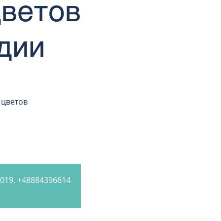
цветов
дии
 цветов
019. +48884396614