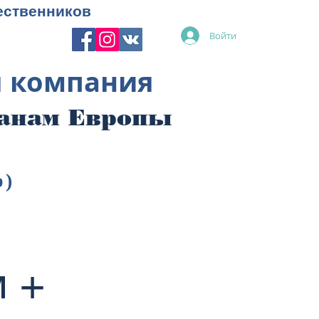
ественников
Войти
я компания
ранам Европы
p)
 +