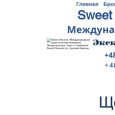
Главная
Бро
Sweet
Междуна
Экск
+4
+4
Щ