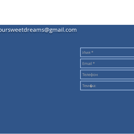
oursweetdreams@gmail.com