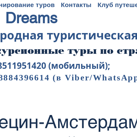
нирование туров
Контакты
Клуб путеш
 Dreams
родная туристическа
урсионные туры по ст
8511951420 (мобильный);
8884396614
(в Viber/WhatsAp
ецин-Амстердам