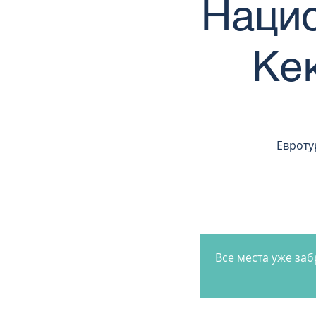
Нацио
Ке
Евроту
Все места уже за