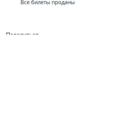
Все билеты проданы
Поделиться
toursweetdreams@gmail.com