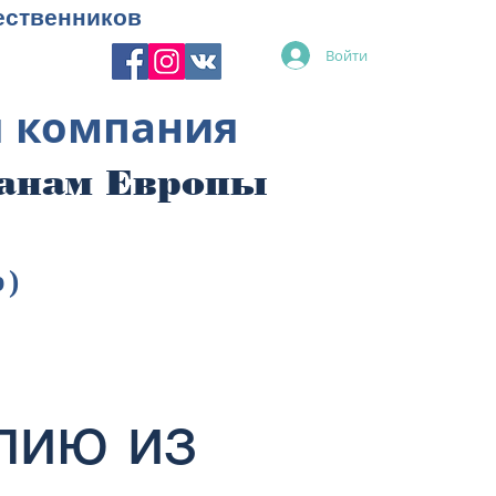
ественников
Войти
я компания
ранам Европы
p)
лию из