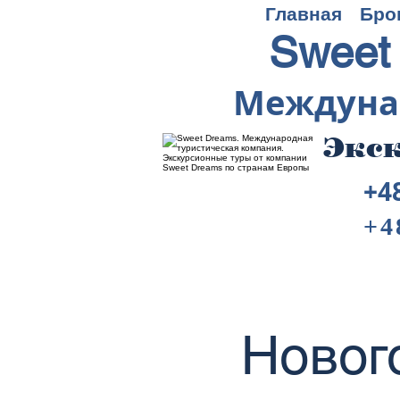
Главная
Бро
Sweet
Междуна
Экск
+4
+4
Новог