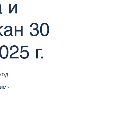
 и
кан 30
025 г.
ход
им -