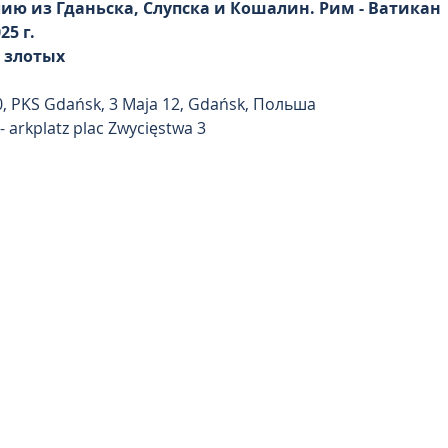
ию из Гданьска, Слупска и Кошалин. Рим - Ватикан 
5 г. 
0 злотых
0, PKS Gdańsk, 3 Maja 12, Gdańsk, Польша
- arkplatz plac Zwycięstwa 3