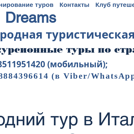
нирование туров
Контакты
Клуб путеш
 Dreams
родная туристическа
урсионные туры по ст
8511951420 (мобильный);
8884396614
(в Viber/WhatsAp
одний тур в Ита