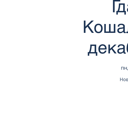
Г
Кошал
декаб
пн,
Нов